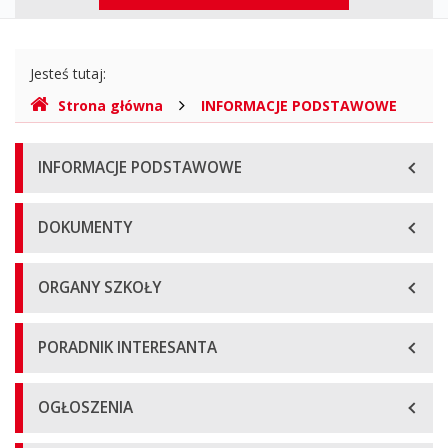
górne
Gdzie
Jesteś tutaj:
jesteśmy
Strona główna
INFORMACJE PODSTAWOWE
Menu
INFORMACJE PODSTAWOWE
główne
DOKUMENTY
ORGANY SZKOŁY
PORADNIK INTERESANTA
OGŁOSZENIA