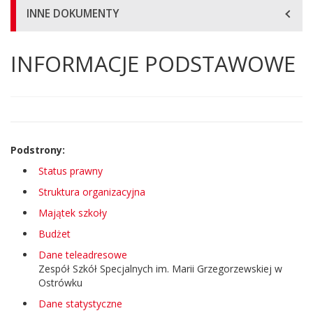
INNE DOKUMENTY
INFORMACJE PODSTAWOWE
Główna
treść
strony
Podstrony:
Status prawny
Struktura organizacyjna
Majątek szkoły
Budżet
Dane teleadresowe
Zespół Szkół Specjalnych im. Marii Grzegorzewskiej w
Ostrówku
Dane statystyczne